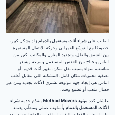
الطلب على
شراء أثاث مستعمل بالدمام
زاد بشكل كبير،
خصوصًا مع التوسّع العمراني وحركة الانتقال المستمرة
بين الشقق والفلل، وتجديد المنازل والمكاتب. كتير من
الناس بتحتاج تبيع العفش المستعمل بسرعة وبسعر
مناسب، سواء بسبب نقل سكن، تغيير أثاث قديم، أو
تصفية محتويات مكان كامل. المشكلة اللي بتقابل أغلب
الناس هي إيجاد جهة موثوقة تشتري الأثاث بجدية ومن غير
فصال متعب أو تضييع وقت.
علشان كده
ميثود Method Movers
بتقدّم خدمة
شراء
الأثاث المستعمل بالدمام
بأسلوب عملي ومنظّم، يعتمد
على المعاينة الفعلية، التقييم الواقعي، والدفع الفوري بعد