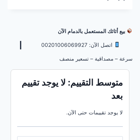
الاثاث
المستعمل
بالسعودية
–
أفضل
بيع أثاثك المستعمل بالدمام الآن
المشترين
وخيارات
اتصل الآن: 00201006069927
البيع
الآمنةشراء
سرعة – مصداقية – تسعير منصف
أثاث
مستعمل
الجبيلشراء
متوسط التقييم: لا يوجد تقييم
أثاث
مستعمل
بعد
الخبرشراء
أثاث
مستعمل
لا يوجد تقييمات حتى الآن.
الخرجشراء
أثاث
مستعمل
الدمامشراء