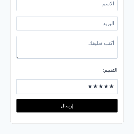
أثاث
مستعمل
الرياض
شراء أثاث
مستعمل
القطيفشراء
أثاث
مستعمل
جدةشراء
أثاث
مستعمل
التقييم:
مكةشراء
اثاث
مستعمل
بالاحساء
إظهار
المزيد
إرسال
طي
الخدمات